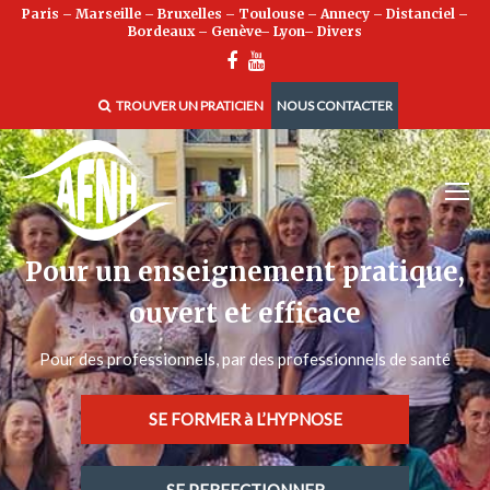
Paris
–
Marseille
–
Bruxelles
–
Toulouse
–
Annecy
–
Distanciel
–
Bordeaux
–
Genève
–
Lyon
–
Divers
TROUVER UN PRATICIEN
NOUS CONTACTER
Pour un enseignement pratique,
ouvert et efficace
Pour des professionnels, par des professionnels de santé
SE FORMER à L’HYPNOSE