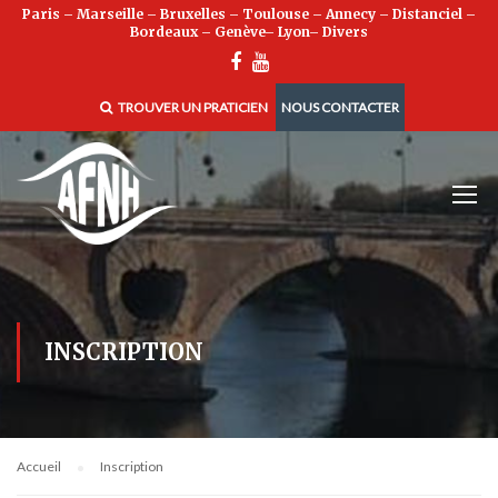
Paris
–
Marseille
–
Bruxelles
–
Toulouse
–
Annecy
–
Distanciel
–
Bordeaux
–
Genève
–
Lyon
–
Divers
TROUVER UN PRATICIEN
NOUS CONTACTER
INSCRIPTION
Accueil
Inscription