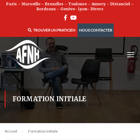
Paris
–
Marseille
–
Bruxelles
–
Toulouse
–
Annecy
–
Distanciel
–
Bordeaux
–
Genève
–
Lyon
–
Divers
TROUVER UN PRATICIEN
NOUS CONTACTER
FORMATION INITIALE
Accueil
Formation initiale