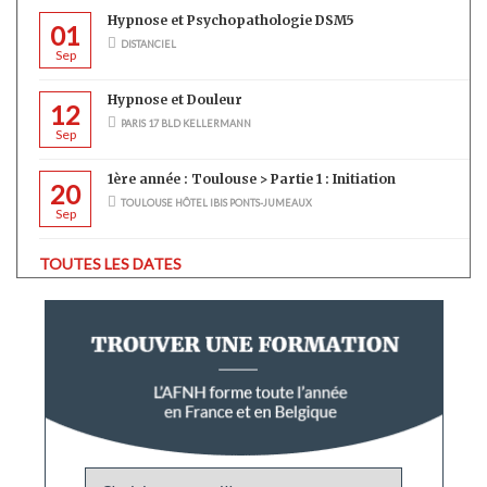
Hypnose et Psychopathologie DSM5
01
DISTANCIEL
Sep
Hypnose et Douleur
12
PARIS 17 BLD KELLERMANN
Sep
1ère année : Toulouse > Partie 1 : Initiation
20
TOULOUSE HÔTEL IBIS PONTS-JUMEAUX
Sep
TOUTES LES DATES