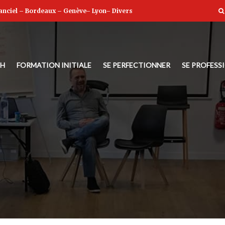
anciel
–
Bordeaux
–
Genève
–
Lyon
–
Divers
NH
FORMATION INITIALE
SE PERFECTIONNER
SE PROFESS