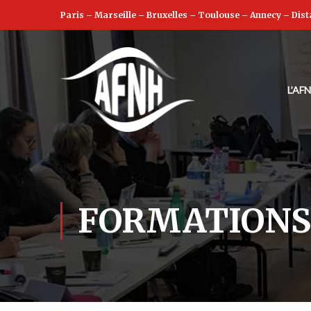
Paris
–
Marseille
–
Bruxelles
–
Toulouse
–
Annecy
–
Dist
L’AF
FORMATIONS