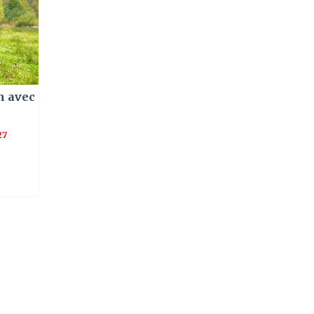
n avec
27