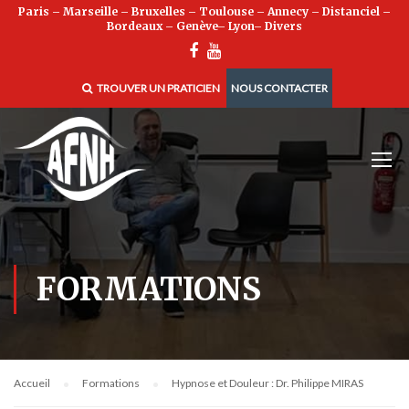
Paris
–
Marseille
–
Bruxelles
–
Toulouse
–
Annecy
–
Distanciel
–
Bordeaux
–
Genève
–
Lyon
–
Divers
TROUVER UN PRATICIEN
NOUS CONTACTER
FORMATIONS
Accueil
Formations
Hypnose et Douleur : Dr. Philippe MIRAS