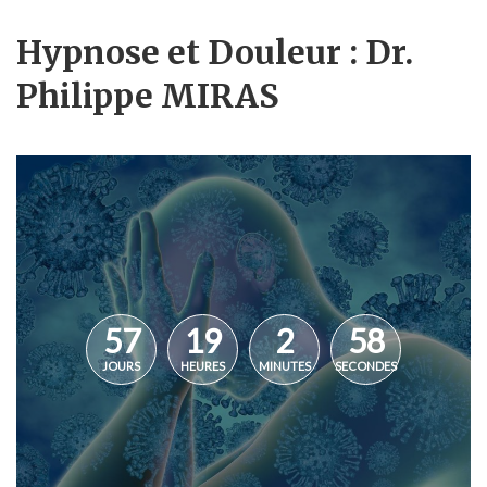
Hypnose et Douleur : Dr.
Philippe MIRAS
57
19
2
58
JOURS
HEURES
MINUTES
SECONDES