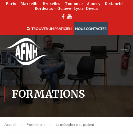
Paris
–
Marseille
–
Bruxelles
–
Toulouse
–
Annecy
–
Distanciel
–
Bordeaux
–
Genève
–
Lyon
–
Divers
TROUVER UN PRATICIEN
NOUS CONTACTER
FORMATIONS
Accueil
Formations
La métaphore du patient