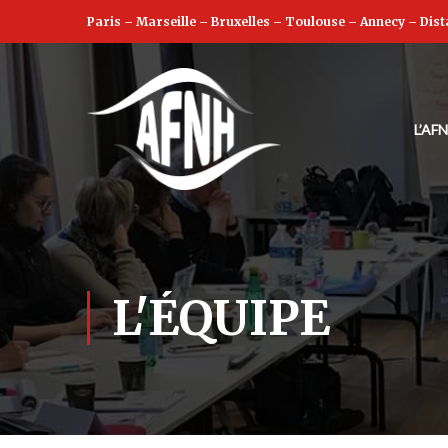
Paris
–
Marseille
–
Bruxelles
–
Toulouse
–
Annecy
–
Dist
L’AF
L'ÉQUIPE