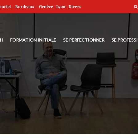
anciel
–
Bordeaux
–
Genève
–
Lyon
–
Divers
NH
FORMATION INITIALE
SE PERFECTIONNER
SE PROFESS