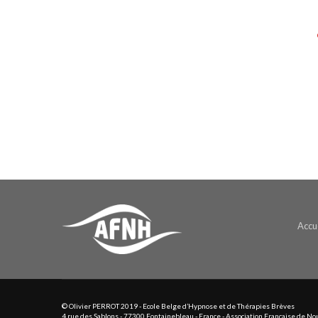
Accue
© Olivier PERROT 2019 - Ecole Belge d’Hypnose et de Thérapies Brèves
4 rue des Sablons - 77300 Fontainebleau - France - Association Française de N