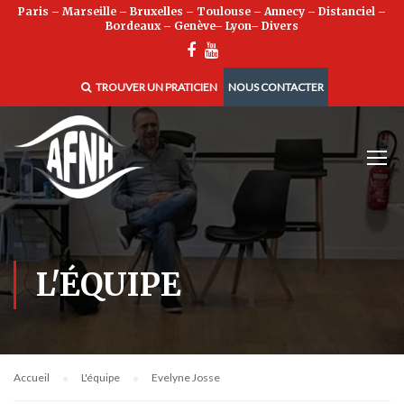
Paris
–
Marseille
–
Bruxelles
–
Toulouse
–
Annecy
–
Distanciel
–
Bordeaux
–
Genève
–
Lyon
–
Divers
TROUVER UN PRATICIEN
NOUS CONTACTER
L'ÉQUIPE
Accueil
L'équipe
Evelyne Josse